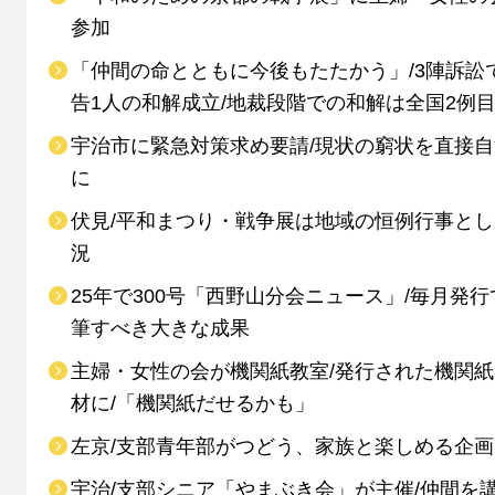
参加
「仲間の命とともに今後もたたかう」/3陣訴訟
告1人の和解成立/地裁段階での和解は全国2例
宇治市に緊急対策求め要請/現状の窮状を直接
に
伏見/平和まつり・戦争展は地域の恒例行事と
況
25年で300号「西野山分会ニュース」/毎月発行
筆すべき大きな成果
主婦・女性の会が機関紙教室/発行された機関
材に/「機関紙だせるかも」
左京/支部青年部がつどう、家族と楽しめる企画
宇治/支部シニア「やまぶき会」が主催/仲間を