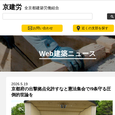
京建労
全京都建築労働組合
お問い合わせ
近くの支部を探す
Web建築ニュース
2026.5.19
京都府の出撃拠点化許すなと憲法集会で/9条守る圧
倒的世論を