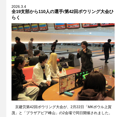
2026.3.4
全19支部から110人の選手/第42回ボウリング大会ひ
らく
京建労第42回ボウリング大会が、2月22日「MKボウル上賀
茂」と「プラザアピア峰山」の2会場で同日開催されました。