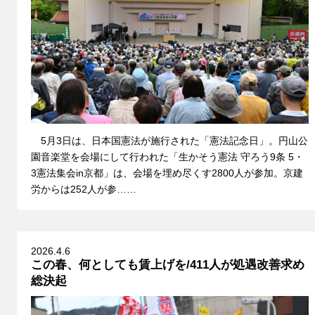
5月3日は、日本国憲法が施行された「憲法記念日」。円山公
園音楽堂を会場にして行われた「生かそう憲法 守ろう9条 5・
3憲法集会in京都」は、会場を埋め尽くす2800人が参加。京建
労からは252人が参……
2026.4.6
この春、何としても賃上げを/411人が処遇改善求め
総決起