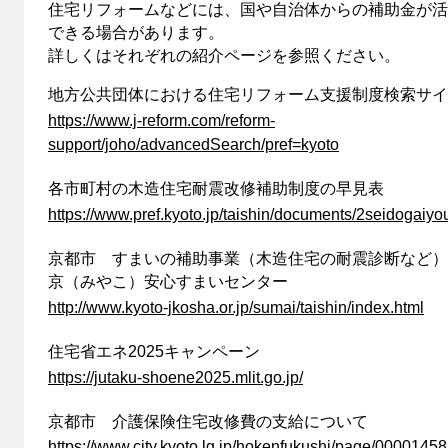
住宅リフォームなどには、国や自治体からの補助金が活
できる場合があります。
詳しくはそれぞれの紹介ページを参照ください。
地方公共団体における住宅リフォーム支援制度検索サイ
https://www.j-reform.com/reform-
support/joho/advancedSearch/pref=kyoto
各市町村の木造住宅耐震改修補助制度の早見表
https://www.pref.kyoto.jp/taishin/documents/2seidogaiyo
京都市 すまいの補助事業（木造住宅の耐震診断など
京（みやこ）安心すまいセンター
http://www.kyoto-jkosha.or.jp/sumai/taishin/index.html
住宅省エネ2025キャンペーン
https://jutaku-shoene2025.mlit.go.jp/
京都市 介護保険住宅改修費の支給について
https://www.city.kyoto.lg.jp/hokenfukushi/page/0000145