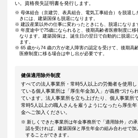
い。資格喪失証明書を発行します。
※ 母体組合（京建労、表具組合、電気工事組合）を脱退し
きには、建築国保も脱退になります。
※ 建設産業以外の仕事に変わったときにも、脱退になりま
※ 年度途中で75歳になられると、後期高齢者医療制度に移
なります。建築国保は、誕生日の翌日で自動的に脱退に
ます。
※ 65 歳から74 歳の方が老人障害の認定を受けて、後期高
医療制度に移る場合は申し出が必要です。
健保適用除外制度
すべての法人事業所・常時5人以上の労働者を使用し
ている個人事業所は「厚生年金加入」が義務づけら
ています。法人事業所を立ち上げたり、個人事業所
常時5人以上の職人さんを雇うようになったら厚生年
金へご加入ください。
※ 新しくできた事業所は年金事務所で「適用除外」の承
認を受ければ、建築国保と厚生年金の組み合わせで加
することができます。