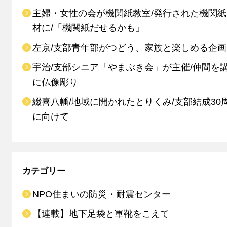
主婦・女性の会が機関紙教室/発行された機関
材に/「機関紙だせるかも」
左京/支部青年部がつどう、家族と楽しめる企画
宇治/支部シニア「やまぶき会」が主催/仲間を
に仏像彫り
綴喜八幡/地域に開かれたとりくみ/支部結成30
に向けて
カテゴリー
NPO住まいの防災・耐震センター
【連載】地下足袋と軍靴をこえて