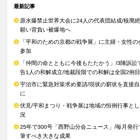
最新記事
原水爆禁止世界大会に24人の代表団結成/核廃
願い背負い被爆地へ
「平和のための京都の戦争展」に主婦・女性の
参加
「仲間の命とともに今後もたたかう」/3陣訴訟
告1人の和解成立/地裁段階での和解は全国2例
宇治市に緊急対策求め要請/現状の窮状を直接
に
伏見/平和まつり・戦争展は地域の恒例行事と
況
25年で300号「西野山分会ニュース」/毎月発行
筆すべき大きな成果