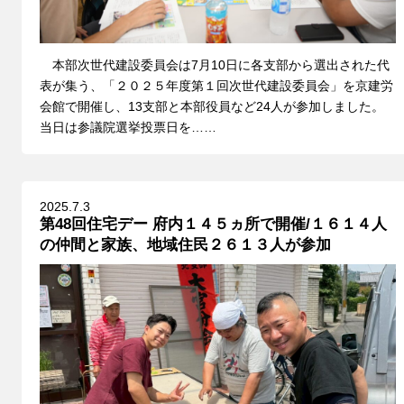
本部次世代建設委員会は7月10日に各支部から選出された代
表が集う、「２０２５年度第１回次世代建設委員会」を京建労
会館で開催し、13支部と本部役員など24人が参加しました。
当日は参議院選挙投票日を……
2025.7.3
第48回住宅デー 府内１４５ヵ所で開催/１６１４人
の仲間と家族、地域住民２６１３人が参加