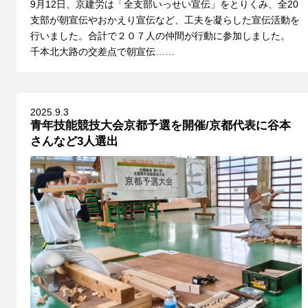
9月12日、京建労は「全支部いっせい宣伝」をとりくみ、全20
支部が朝宣伝やおかえり宣伝など、工夫を凝らした宣伝活動を
行いました。合計で２０７人の仲間が行動に参加しました。
千本北大路の交差点で朝宣伝……
2025.9.3
青年技能競技大会京都予選を開催/京都代表に谷本
さんなど3人選出