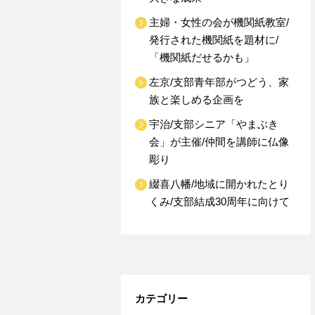
主婦・女性の会が機関紙教室/
発行された機関紙を題材に/
「機関紙だせるかも」
左京/支部青年部がつどう、家
族と楽しめる企画を
宇治/支部シニア「やまぶき
会」が主催/仲間を講師に仏像
彫り
綴喜八幡/地域に開かれたとり
くみ/支部結成30周年に向けて
カテゴリー