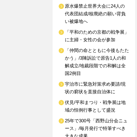
原水爆禁止世界大会に24人の
代表団結成/核廃絶の願い背負
い被爆地へ
「平和のための京都の戦争展」
に主婦・女性の会が参加
「仲間の命とともに今後もたた
かう」/3陣訴訟で原告1人の和
解成立/地裁段階での和解は全
国2例目
宇治市に緊急対策求め要請/現
状の窮状を直接自治体に
伏見/平和まつり・戦争展は地
域の恒例行事として盛況
25年で300号「西野山分会ニュ
ース」/毎月発行で特筆すべき
大きな成果