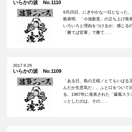
いらかの波 No.1110
9月25日、にぎやかな一日となった
散表明、「小池新党」の立ち上げ発
いろいろと理由をつけるが、感じる
「勝てば官軍」で勝て……
2017.9.29
いらかの波 No.1109
「ある日、島の王様／とてもいばる
んだか生意気だ」。ふと口をついて
る。1987年に発表された「爆風ス
ッとしたのは、その……