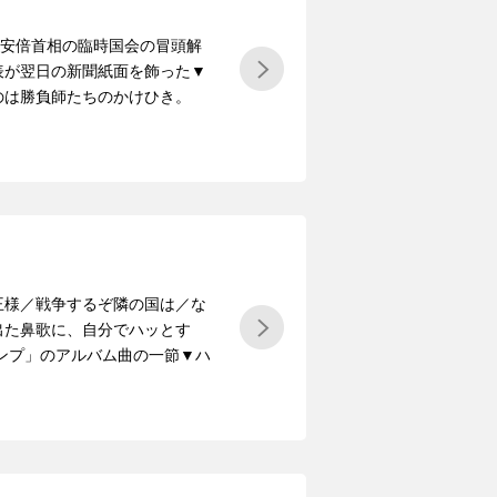
。安倍首相の臨時国会の冒頭解
表が翌日の新聞紙面を飾った▼
のは勝負師たちのかけひき。
王様／戦争するぞ隣の国は／な
出た鼻歌に、自分でハッとす
ランプ」のアルバム曲の一節▼ハ