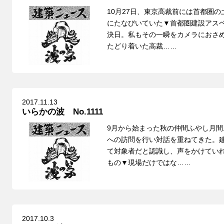
10月27日、東京高裁前には首都圏
にたなびいていた▼首都圏建設アス
決日。私もその一瞬をカメラにおさ
たどり着いた高裁……
2017.11.13
いらかの波 No.1111
9月から始まった秋の仲間ふやし月
への訪問を行い対話を重ねてきた。
て対象者だと認識し、声をかけてい
もの▼現場だけではな……
2017.10.3