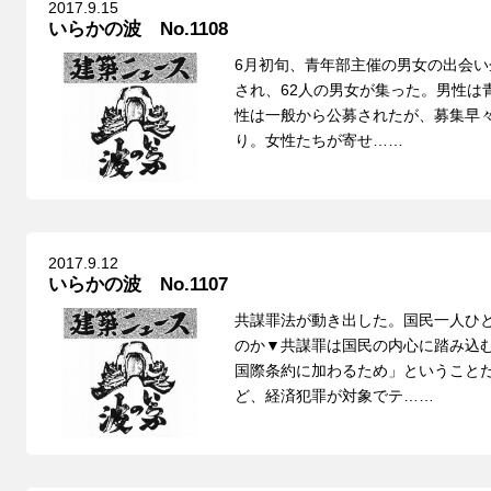
2017.9.15
いらかの波 No.1108
6月初旬、青年部主催の男女の出会
され、62人の男女が集った。男性は
性は一般から公募されたが、募集早
り。女性たちが寄せ……
2017.9.12
いらかの波 No.1107
共謀罪法が動き出した。国民一人ひ
のか▼共謀罪は国民の内心に踏み込
国際条約に加わるため」ということ
ど、経済犯罪が対象でテ……