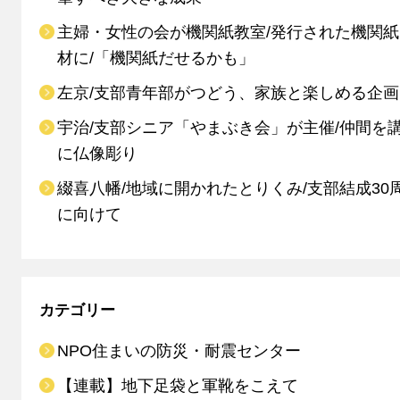
主婦・女性の会が機関紙教室/発行された機関
材に/「機関紙だせるかも」
左京/支部青年部がつどう、家族と楽しめる企画
宇治/支部シニア「やまぶき会」が主催/仲間を
に仏像彫り
綴喜八幡/地域に開かれたとりくみ/支部結成30
に向けて
カテゴリー
NPO住まいの防災・耐震センター
【連載】地下足袋と軍靴をこえて