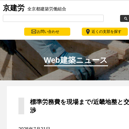
京建労
全京都建築労働組合
お問い合わせ
近くの支部を探す
Web建築ニュース
標準労務費を現場まで/近畿地整と
渉