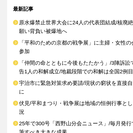
最新記事
原水爆禁止世界大会に24人の代表団結成/核廃
願い背負い被爆地へ
「平和のための京都の戦争展」に主婦・女性の
参加
「仲間の命とともに今後もたたかう」/3陣訴訟
告1人の和解成立/地裁段階での和解は全国2例
宇治市に緊急対策求め要請/現状の窮状を直接
に
伏見/平和まつり・戦争展は地域の恒例行事と
況
25年で300号「西野山分会ニュース」/毎月発行
筆すべき大きな成果