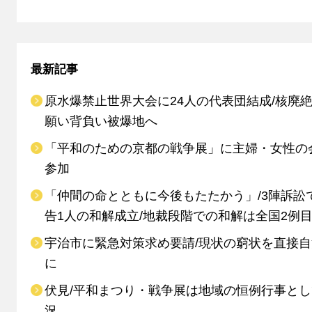
最新記事
原水爆禁止世界大会に24人の代表団結成/核廃
願い背負い被爆地へ
「平和のための京都の戦争展」に主婦・女性の
参加
「仲間の命とともに今後もたたかう」/3陣訴訟
告1人の和解成立/地裁段階での和解は全国2例
宇治市に緊急対策求め要請/現状の窮状を直接
に
伏見/平和まつり・戦争展は地域の恒例行事と
況