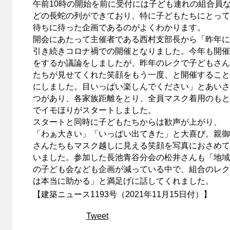
午前10時の開始を前に受付には子ども連れの組合員
どの長蛇の列ができており、特に子どもたちにとって
待ちに待った企画であるのがよくわかります。
開会にあたって主催者である西村支部長から「昨年に
引き続きコロナ禍での開催となりました。今年も開催
をするか議論をしましたが、昨年のレクで子どもさん
たちが見せてくれた笑顔をもう一度、と開催すること
にしました。目いっぱい楽しんでください」とあいさ
つがあり、各家族距離をとり、全員マスク着用のもと
でイモほりがスタートしました。
スタートと同時に子どもたちからは歓声が上がり、
「わぁ大きい」「いっぱい出てきた」と大喜び。親御
さんたちもマスク越しに見える笑顔を写真におさめて
いました。参加した長池青谷分会の松井さんも「地域
の子ども会なども企画が減っている中で、組合のレク
は本当に助かる」と満足げに話してくれました。
【建築ニュース1193号（2021年11月15日付）】
Tweet