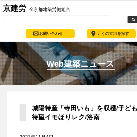
京建労
全京都建築労働組合
お問い合わせ
近くの支部を探す
Web建築ニュース
城陽特産「寺田いも」を収穫/子ど
待望イモほりレク/洛南