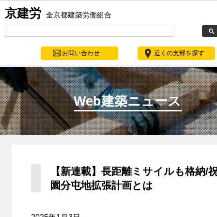
京建労
全京都建築労働組合
お問い合わせ
近くの支部を探す
Web建築ニュース
【新連載】長距離ミサイルも格納/
園分屯地拡張計画とは