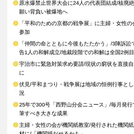
原水爆禁止世界大会に24人の代表団結成/核廃
願い背負い被爆地へ
「平和のための京都の戦争展」に主婦・女性の
参加
「仲間の命とともに今後もたたかう」/3陣訴訟
告1人の和解成立/地裁段階での和解は全国2例
宇治市に緊急対策求め要請/現状の窮状を直接
に
伏見/平和まつり・戦争展は地域の恒例行事と
況
25年で300号「西野山分会ニュース」/毎月発行
筆すべき大きな成果
主婦・女性の会が機関紙教室/発行された機関
材に/「機関紙だせるかも」