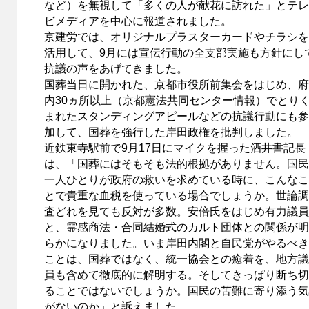
など）を無視して「多くの人が献花に訪れた」とテレ
ビメディアを中心に報道されました。
京建労では、オリジナルプラスターカードやチラシを
活用して、9月には宣伝行動の全支部実施も方針にし
抗議の声をあげてきました。
国葬当日に開かれた、京都市役所前集会をはじめ、府
内30ヵ所以上（京都憲法共同センター情報）でとり
まれたスタンディングアピールなどの抗議行動にも参
加して、国葬を強行した岸田政権を批判しました。
近鉄東寺駅前で9月17日にマイクを握った酒井書記長
は、「国葬にはそもそも法的根拠がありません。国民
一人ひとりが政府の救いを求めている時に、こんなこ
とで貴重な血税を使っている場合でしょうか。世論調
査どれを見ても反対が多数。安倍氏をはじめ有力議員
と、霊感商法・合同結婚式のカルト団体との関係が明
らかになりました。いま岸田内閣と自民党がやるべき
ことは、国葬ではなく、統一協会との癒着を、地方議
員も含めて徹底的に解明する。そしてきっぱり断ち切
ることではないでしょうか。国民の苦難に寄り添う気
がないのか」と訴えました。