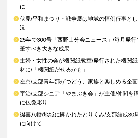
に
伏見/平和まつり・戦争展は地域の恒例行事と
況
25年で300号「西野山分会ニュース」/毎月発行
筆すべき大きな成果
主婦・女性の会が機関紙教室/発行された機関
材に/「機関紙だせるかも」
左京/支部青年部がつどう、家族と楽しめる企画
宇治/支部シニア「やまぶき会」が主催/仲間を
に仏像彫り
綴喜八幡/地域に開かれたとりくみ/支部結成30
に向けて