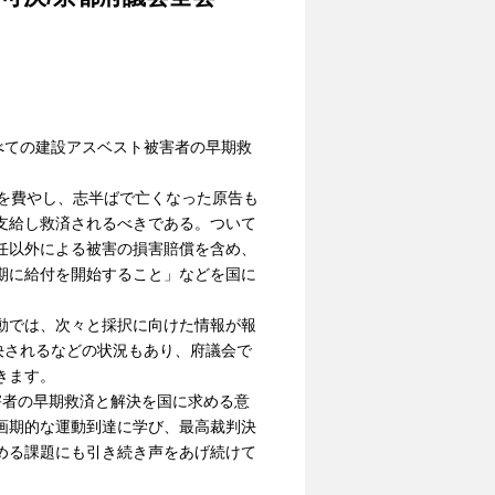
べての建設アスベスト被害者の早期救
日を費やし、志半ばで亡くなった原告も
支給し救済されるべきである。ついて
任以外による被害の損害賠償を含め、
期に給付を開始すること」などを国に
動では、次々と採択に向けた情報が報
決されるなどの状況もあり、府議会で
きます。
被害者の早期救済と解決を国に求める意
画期的な運動到達に学び、最高裁判決
める課題にも引き続き声をあげ続けて