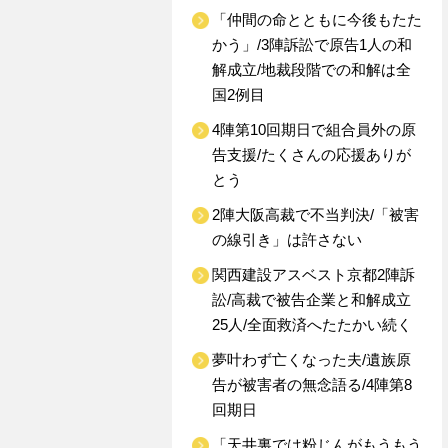
「仲間の命とともに今後もたた
かう」/3陣訴訟で原告1人の和
解成立/地裁段階での和解は全
国2例目
4陣第10回期日で組合員外の原
告支援/たくさんの応援ありが
とう
2陣大阪高裁で不当判決/「被害
の線引き」は許さない
関西建設アスベスト京都2陣訴
訟/高裁で被告企業と和解成立
25人/全面救済へたたかい続く
夢叶わず亡くなった夫/遺族原
告が被害者の無念語る/4陣第8
回期日
「天井裏では粉じんがもうもう