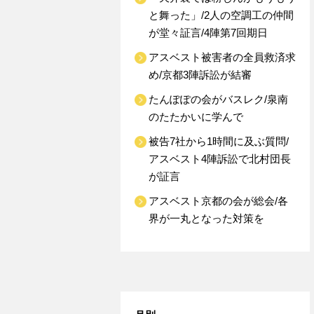
と舞った」/2人の空調工の仲間
が堂々証言/4陣第7回期日
アスベスト被害者の全員救済求
め/京都3陣訴訟が結審
たんぽぽの会がバスレク/泉南
のたたかいに学んで
被告7社から1時間に及ぶ質問/
アスベスト4陣訴訟で北村団長
が証言
アスベスト京都の会が総会/各
界が一丸となった対策を