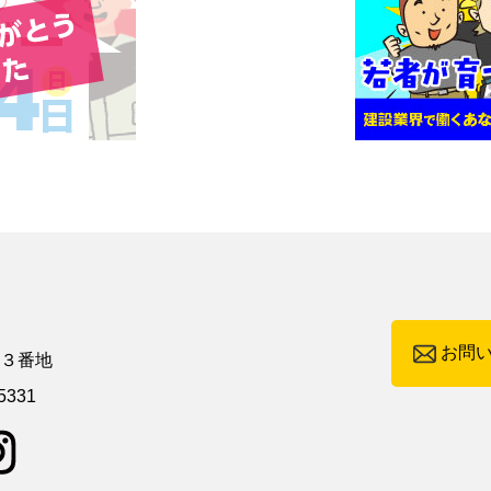
お問
町３番地
5331