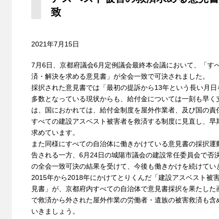
致
2021年7月15日
7月6日、京都府議会6月定例議会最終本会議において、「す
済・解決を求める意見書」が全会一致で可決されました。
採択された意見書では「最初の提訴から13年という長い月
多数となっている現状からも、給付金については一刻も早く
は、国におかれては、給付金制度を屋外作業者、及び国の責
すべての建設アスベスト被害者を救済する制度に見直し、早
求めています。
また同様にすべての自治体に働きかけている意見書の採択運
告される一方、6月24日の城陽市議会の建設常任委員会で否
の全会一致可決の結果を受けて、今後も働きかけを続けてい
2015年から2018年にかけてとりくんだ「建設アスベスト
見書」が、京都府内すべての自治体で意見書採択を果たした
で救済から外された屋外作業の労働者・遺族の被害救済も含
いきましょう。