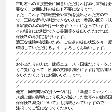
市町村への直接照会に同意いただければ添付書類は必
要なく、次回以降の提出も不要になります。
また、これまで情報照会や書類を提出された方の中
で、正確な所得が判定できない方は一番高い区分（扶
養家族のみの場合は一区分ずつ上）になっています。
その場合には判定できる書類等を提出いただければ、
保険料の再判定を行います。
適正な保険料賦課のため、ご自身の提出状況を今一度
確認していただけるよう、よろしくお願いします。
／／／／／／／／／／／／／／／／／／／／／／／／
／
お心当たりの方は、建築ニュース（国保だより）をよ
くご覧になって、所属の支部事務所にまずは電話連絡
をいただくようにお願いいたします。
／／／／／／／／／／／／／／／／／／／／／／／／
／
他方、同機関紙の別ページには、「新型コロナウイル
ス感染症の影響により収入が減少した世帯への建築国
保保険料減免について」も掲載されていますので、
注視してご覧になってください。