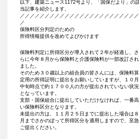
以下、建築ニュース1172号より、「国保だより」の
当記事を紹介します。
／／／／／／／／／／／／／／／／／／／／／／／／
／
保険料区分判定のための
所得情報提供を改めてよびかけます
保険料判定に所得区分が導入されて２年が経過し、さ
らに今年８月から保険料と介護保険料が一部改訂され
ました。
そのため３０歳以上の組合員の皆さんには、保険料算
定用の所得証明に提出をお願いしていますが、１０月
中旬時点で約１７００人の方が提出されていない状況
となっています。
支部・国保組合に提出していただけなければ、一番高
い保険料区分となります。
未提出の方は、１１月２５日までに提出した場合は８
月までさかのぼって所得区分を適用しますので、至急
ご提出ください。