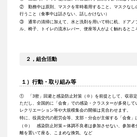
② 勤務中は原則、マスクを常時着用すること。マスクなし
行うこと（食事中は話さない、話しかけない）
③ 通常の清掃に加えて、水と洗剤を用いて特に机、ドアノ
ル、椅子、トイレの流水レバー、便座等人がよく触れるとこ
２，組合活動
１）行動・取り組み等
① 「3密」回避と感染防止対策（※）を前提として、収容
ただし、全国的に「会食」での感染・クラスターが多発して
レクリエーション等や大規模集会の開催は見合わせます。
特に、役員交代の慰労会等、支部・分会が主催する「会食」
（※） 感染防止対策＝体調不良者は参加させない、参加者
離を置いて座る、こまめな換気、など