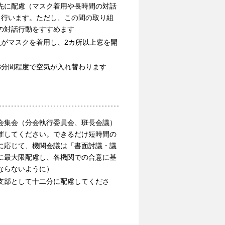
先に配慮（マスク着用や長時間の対話
、行います。ただし、この間の取り組
の対話行動をすすめます
員がマスクを着用し、2カ所以上窓を開
3分間程度で空気が入れ替わります
会集会（分会執行委員会、班長会議）
催してください。できるだけ短時間の
に応じて、機関会議は「書面討議・議
に最大限配慮し、各機関での合意に基
ならないように）
支部として十二分に配慮してくださ