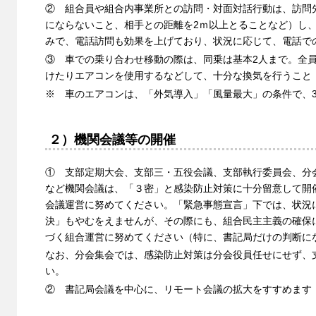
② 組合員や組合内事業所との訪問・対面対話行動は、訪問
にならないこと、相手との距離を2ｍ以上とることなど）し
みで、電話訪問も効果を上げており、状況に応じて、電話で
③ 車での乗り合わせ移動の際は、同乗は基本2人まで。全
けたりエアコンを使用するなどして、十分な換気を行うこと
※ 車のエアコンは、「外気導入」「風量最大」の条件で、
２）機関会議等の開催
① 支部定期大会、支部三・五役会議、支部執行委員会、分
など機関会議は、「３密」と感染防止対策に十分留意して開
会議運営に努めてください。「緊急事態宣言」下では、状況
決」もやむをえませんが、その際にも、組合民主主義の確保
づく組合運営に努めてください（特に、書記局だけの判断に
なお、分会集会では、感染防止対策は分会役員任せにせず、
い。
② 書記局会議を中心に、リモート会議の拡大をすすめます