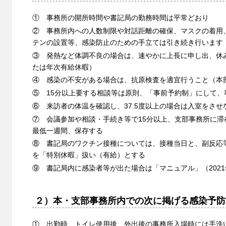
① 事務所の開所時間や書記局の勤務時間は平常どおり
② 事務所内への人数制限や対話距離の確保、マスクの着用
テンの設置等、感染防止のための手立ては引き続き行います
③ 発熱など体調不良の場合は、速やかに上長に申し出、休
たは年次有給休暇）
④ 感染の不安がある場合は、抗原検査を適宜行うこと（本
⑤ 15分以上要する相談等は原則、「事前予約制」にして、
⑥ 来訪者の体温を確認し、37.5度以上の場合は入室をさせ
⑦ 会議参加や相談・手続き等で15分以上、支部事務所に
最低一週間、保存する
⑧ 書記局のワクチン接種については、接種当日と、副反応
を「特別休暇」扱い（有給）とする
⑨ 書記局内に感染者等が出た場合は「マニュアル」（2021
２）本・支部事務所内での次に掲げる感染予防
① 出勤時、トイレ使用後、外出後の事務所入場時には手洗