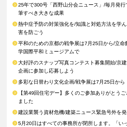
25年で300号「西野山分会ニュース」/毎月発行
筆すべき大きな成果
熱中症予防の対策強化を/知識と対処方法を学
害を防ごう
平和のための京都の戦争展は7月25日から/立命
学国際平和ミュージアムで
大好評のスナップ写真コンテスト募集開始/京
企画に参加し応募しよう
多彩な日替わり文化企画/戦争展は7月25日から
【第49回住宅デー】多くのご参加ありがとうご
ました
建設業襲う資材危機/建築ニュース緊急号外を発
5月20日はすべての事務所が閉所します。「い