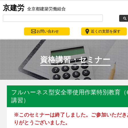
京建労
全京都建築労働組合
お問い合わせ
近くの支部を探す
資格講習・セミナー
フルハーネス型安全帯使用作業特別教育（
講習）
※このセミナーは終了しました。ご参加いただき
りがとうございました。