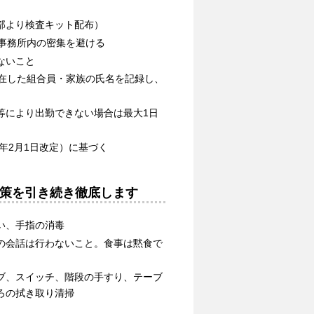
部より検査キット配布）
事務所内の密集を避ける
ないこと
滞在した組合員・家族の氏名を記録し、
等により出勤できない場合は最大1日
年2月1日改定）に基づく
策を引き続き徹底します
い、手指の消毒
の会話は行わないこと。食事は黙食で
ブ、スイッチ、階段の手すり、テーブ
ろの拭き取り清掃