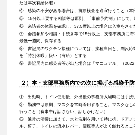
たは年次有給休暇）
④ 感染の不安がある場合は、抗原検査を適宜行うこと（本
⑤ 15分以上要する相談等は原則、「事前予約制」にして、
⑥ 来訪者の体温を確認し、37.5度以上の場合は入室をさせ
⑦ 会議参加や相談・手続き等で15分以上、支部事務所に
最低一週間、保存する
⑧ 書記局のワクチン接種については、接種当日と、副反応
を「特別休暇」扱い（有給）とする
⑨ 書記局内に感染者等が出た場合は「マニュアル」（2022
２）本・支部事務所内での次に掲げる感染予防
① 出勤時、トイレ使用後、外出後の事務所入場時には手洗
② 勤務中は原則、マスクを常時着用すること。マスクなし
行うこと（食事中は話さない、話しかけない）
③ 通常の清掃に加えて、水と洗剤を用いて特に机、ドアノ
ル、椅子、トイレの流水レバー、便座等人がよく触れるとこ