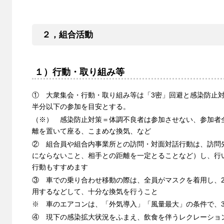
２，組合活動
１）行動・取り組み等
① 大衆集会・行動・取り組み等は「3密」回避と感染防止
半分以下の参加を目安とする。
（※） 感染防止対策＝体調不良者は参加させない、参加者
離を置いて座る、こまめな換気、など
② 組合員や組合内事業所との訪問・対面対話行動は、訪問
にならないこと、相手との距離を一定とることなど）し、行
行動もすすめます
③ 車での乗り合わせ移動の際は、全員がマスクを着用し、
用するなどして、十分な換気を行うこと
※ 車のエアコンは、「外気導入」「風量最大」の条件で、
④ 現下の感染拡大状況をふまえ、飲食を伴うレクレーショ