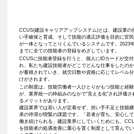
CCUS(建設キャリアアップシステム)とは、建設業の
い手確保と育成、そして技能の適正評価を目的に官民
が一体となってとりくんでいるシステムです。2023
までに全ての技能者の登録をめざしています。
CCUSに技能者登録を行うと、個人にIDカードが交
れ、私たち建設技能者がどこでどんな仕事をしたのか
が蓄積されていき、就労日数や資格に応じてレベル分
けがされます。
この制度は、技能労働者一人ひとりがもつ技能と経験
が、業界統一の枠組みのなかで”見える化”され評価さ
るメリットがあります。
建設業界では若い人が定着せず、担い手不足と技能継
承の停滞が喫緊の課題です。「若者が育ち、安心して
働き続けられる」建設業界にしていくためにも、CCU
を技能者の処遇改善に重心を置く制度として育んでい