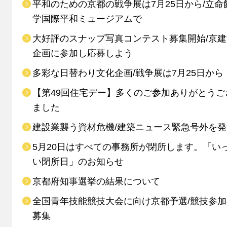
平和のための京都の戦争展は7月25日から/立命
学国際平和ミュージアムで
大好評のスナップ写真コンテスト募集開始/京
企画に参加し応募しよう
多彩な日替わり文化企画/戦争展は7月25日から
【第49回住宅デー】多くのご参加ありがとうご
ました
建設業襲う資材危機/建築ニュース緊急号外を発
5月20日はすべての事務所が閉所します。「い
い閉所日」のお知らせ
京都府知事選挙の結果について
全国青年技能競技大会に向け京都予選/競技参
募集