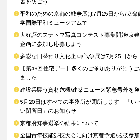
害を防ごう
平和のための京都の戦争展は7月25日から/立命
学国際平和ミュージアムで
大好評のスナップ写真コンテスト募集開始/京
企画に参加し応募しよう
多彩な日替わり文化企画/戦争展は7月25日から
【第49回住宅デー】多くのご参加ありがとうご
ました
建設業襲う資材危機/建築ニュース緊急号外を発
5月20日はすべての事務所が閉所します。「い
い閉所日」のお知らせ
京都府知事選挙の結果について
全国青年技能競技大会に向け京都予選/競技参