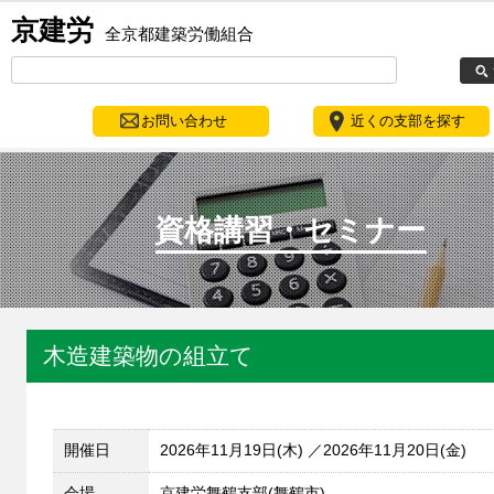
京建労
全京都建築労働組合
お問い合わせ
近くの支部を探す
資格講習・セミナー
木造建築物の組立て
開催日
2026年11月19日(木)
2026年11月20日(金)
会場
京建労舞鶴支部(舞鶴市)