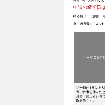
毎月3回の支給日があ
申請の締切日
締め切り日は原則、毎
※ 「療養費」「コル
こんなときに
組合員が4日以上入
養で仕事を休んだ
災害・第三者行為
院を除く）。