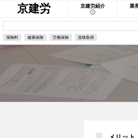
京建労
京建労紹介
業
保険料
健康保険
労働保険
資格取得
メリット