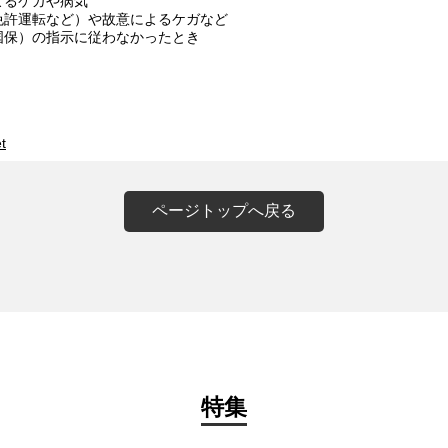
よるケガや病気
免許運転など）や故意によるケガなど
国保）の指示に従わなかったとき
t
ページトップへ戻る
特集