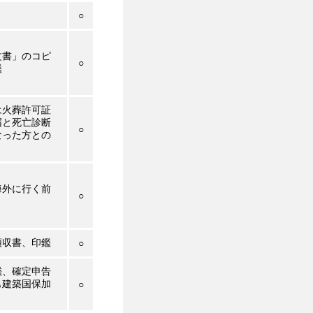
○
文書」のコピ
○
鑑
は火葬許可証
届と死亡診断
○
なった方との
海外に行く前
○
領収書、印鑑
○
鑑、確定申告
も建築国保加
○