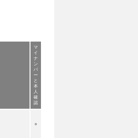
マ
イ
ナ
ン
バ
ー
と
本
人
確
認
○