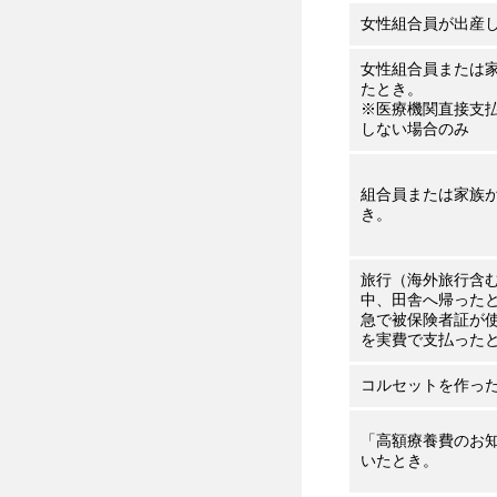
女性組合員が出産
女性組合員または
たとき。
※医療機関直接支
しない場合のみ
組合員または家族
き。
旅行（海外旅行含
中、田舎へ帰った
急で被保険者証が
を実費で支払った
コルセットを作っ
「高額療養費のお
いたとき。