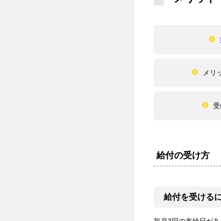
メリ
受
給付の受け方
給付を受ける