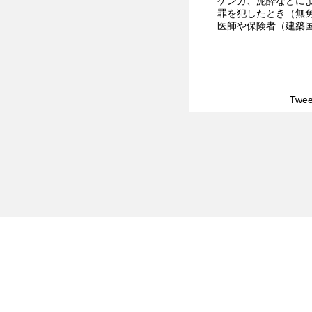
ケンカ、泥酔などに
罪を犯したとき（無
医師や保険者（建築
Twee