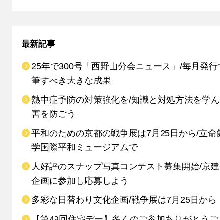
最新記事
25年で300号「西野山分会ニュース」/毎月発行
筆すべき大きな成果
熱中症予防の対策強化を/知識と対処方法を学
害を防ごう
平和のための京都の戦争展は7月25日から/立命
学国際平和ミュージアムで
大好評のスナップ写真コンテスト募集開始/京
企画に参加し応募しよう
多彩な日替わり文化企画/戦争展は7月25日から
【第49回住宅デー】多くのご参加ありがとうご