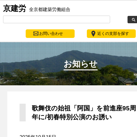
京建労
全京都建築労働組合
お問い合わせ
近くの支部を探す
お知らせ
歌舞伎の始祖「阿国」を前進座95周
年に/初春特別公演のお誘い