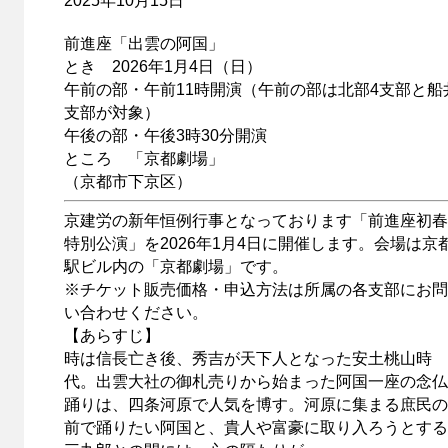
2025年10月15日
前進座「出雲の阿国」
とき 2026年1月4日（日）
午前の部・午前11時開演（午前の部は北部4支部と船
支部が対象）
午後の部・午後3時30分開演
ところ 「京都劇場」
（京都市下京区）
京建労の新年恒例行事となっております「前進座初春
特別公演」を2026年1月4日に開催します。会場は京
駅ビル内の「京都劇場」です。
※チケット販売価格・申込方法は所属の各支部にお問
い合わせください。
【あらすじ】
時は信長亡き後、秀吉が天下人となった安土桃山時
代。出雲大社の御札売りから始まった阿国一座の念仏
踊りは、四条河原で人気を博す。河原に集まる庶民の
前で踊りたい阿国と、貴人や富豪に取り入ろうとする