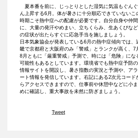
夏本番を前に、じっとりとした湿気に気温もぐんぐ
ん上昇する6月。体が暑さに十分順応できていないこ
時期こそ熱中症への配慮が必要です。自分自身や仲間
に、大量の発汗やめまい、立ちくらみ、生あくびなど
の症状が出たらすぐに応急手当を施しましょう。
日本気象協会が発表している6月の熱中症傾向では、
畿で京都府と大阪府のみ「警戒」とランクが高く、7
8月ともに「厳重警戒」予測で、時には「危険」にな
可能性もあるとしています。環境省でも熱中症予防の
情報サイトを開設し、暑さ指数の実況と予測や、アラ
ート情報を発信しています。右記にある2次元コード
らアクセスできますので、仕事前や休憩中などに小ま
めに確認し、重大事故を未然に防ぎましょう。
Tweet