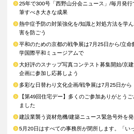
25年で300号「西野山分会ニュース」/毎月発行
筆すべき大きな成果
熱中症予防の対策強化を/知識と対処方法を学
害を防ごう
平和のための京都の戦争展は7月25日から/立命
学国際平和ミュージアムで
大好評のスナップ写真コンテスト募集開始/京
企画に参加し応募しよう
多彩な日替わり文化企画/戦争展は7月25日から
【第49回住宅デー】多くのご参加ありがとうご
ました
建設業襲う資材危機/建築ニュース緊急号外を発
5月20日はすべての事務所が閉所します。「い