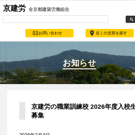
京建労
全京都建築労働組合
お問い合わせ
近くの支部を探す
お知らせ
京建労の職業訓練校 2026年度入校
募集