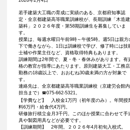
2026年2月4日
若手建築大工職の育成に実績のある、京都府知事認
定・全京都建築高等職業訓練校が、長期訓練「木造建
築科」２０２６年度・第58期訓練生を募集していま
す。
授業は、毎週水曜日午前9時～午後5時。週5日は親方
下で働きながら、1日は訓練校で学び、修了時には技
士補や作業主任など、資格取得特典もあります。
訓練期間は2年間で、夏・冬・春休みがあります。有
格の教官が指導にあたります。原則建築大工・工務店
勤務の18歳以上で、おおむね30歳未満の方が対象で
す。
連絡先は、全京都建築高等職業訓練校（京建労会館内
担当まで）☎075‐662‐5321。
【学費など】 入校金1万円（初年度のみ）。年間授
料6万円・給食代4万円。
研修旅行積立金月3千円。このほか授業に合わせて手
具や製図用具などが必要です。
【訓練期間】 2年間。２０２６年4月初旬入校式。