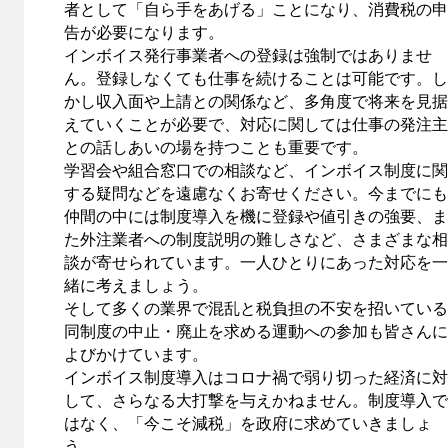
者として「自ら手をあげる」ことになり、消費税の申
告が必要になります。
インボイス発行事業者への登録は強制ではありませ
ん。登録しなくても仕事を続けることは可能です。し
かし収入面や上請との関係など、多角度で将来を見据
えていくことが必要で、対応に関しては仕事の発注主
との話しあいの場を持つことも重要です。
学習会や組合窓口での相談など、インボイス制度に関
する疑問などを遠慮なくお寄せください。今までにも
仲間の中には制度導入を機に登録や値引きの強要、ま
た外注業者への制度説明の難しさなど、さまざまな相
談が寄せられています。一人ひとりにあった対応を一
緒に考えましょう。
そして多くの業界で混乱と税負担の不安を招いている
同制度の中止・廃止を求める運動への参加も皆さんに
よびかけています。
インボイス制度導入はコロナ禍で弱り切った経済に対
して、さらなる大打撃を与えかねません。制度導入で
はなく、「今こそ減税」を政府に求めていきましょ
う。