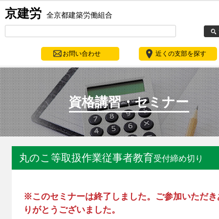
京建労
全京都建築労働組合
お問い合わせ
近くの支部を探す
資格講習・セミナー
丸のこ等取扱作業従事者教育
受付締め切り
※このセミナーは終了しました。ご参加いただき
りがとうございました。