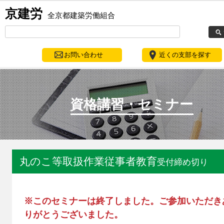
京建労
全京都建築労働組合
お問い合わせ
近くの支部を探す
資格講習・セミナー
丸のこ等取扱作業従事者教育
受付締め切り
※このセミナーは終了しました。ご参加いただき
りがとうございました。