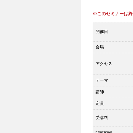
※このセミナーは終
開催日
会場
アクセス
テーマ
講師
定員
受講料
関連資料