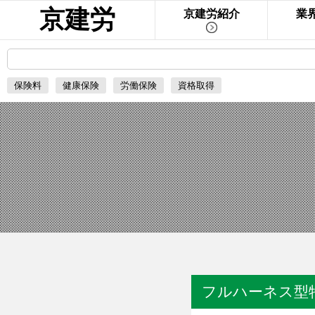
京建労
京建労紹介
業
保険料
健康保険
労働保険
資格取得
フルハーネス型