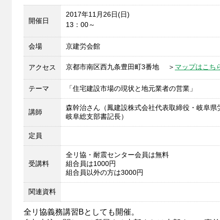
2017年11月26日(日)
開催日
13：00～
会場
京建労会館
京都市南区西九条豊田町3番地 ＞
マップはこち
アクセス
テーマ
「住宅建設市場の現状と地元業者の営業」
森幹治さん（鳳建設株式会社代表取締役・岐阜県
講師
岐阜総支部書記長）
定員
全リ協・耐震センター会員は無料
受講料
組合員は1000円
組合員以外の方は3000円
関連資料
全リ協義務講習Bとしても開催。