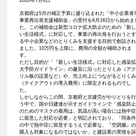
2020年7月6日
京都府は5月の補正予算に盛り込まれた「中小企業者
事業再出発支援補助金」の受付を6月16日から始めま
た。この補助金は新型コロナ拡大防止のための「新し
い生活様式」に対応して、事業の再出発を行おうとす
る中小企業などのとりくみを支援する目的で創設され
ました。10万円を上限に、費用の全額が補助されま
す。
ただし目的が「『新しい生活様式』に対応した感染拡
大予防ガイドライン」の趣旨に沿ったとりくみ（アク
リル板の設置など）や、売上向上につながるとりくみ
（テイクアウトの導入費用）に限定されるものでし
た。
しかしながらこの間、京都府と京建労がやりとりを行
う中で、国や日建連が示すガイドラインで「感染防止
のためのマスクの着用は、気温が高い場合には熱中症
に留意した対応が必要」と明記されており、「同条件
の中で熱中症に留意するうえで必要な、『空調服』の
購入も対象になるのではないか」と建設業の実情を訴