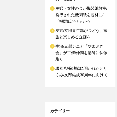
主婦・女性の会が機関紙教室/
発行された機関紙を題材に/
「機関紙だせるかも」
左京/支部青年部がつどう、家
族と楽しめる企画を
宇治/支部シニア「やまぶき
会」が主催/仲間を講師に仏像
彫り
綴喜八幡/地域に開かれたとり
くみ/支部結成30周年に向けて
カテゴリー