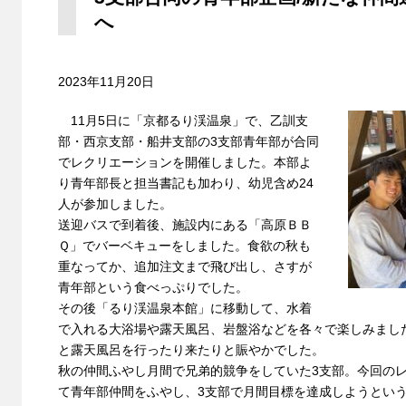
へ
2023年11月20日
11月5日に「京都るり渓温泉」で、乙訓支
部・西京支部・船井支部の3支部青年部が合同
でレクリエーションを開催しました。本部よ
り青年部長と担当書記も加わり、幼児含め24
人が参加しました。
送迎バスで到着後、施設内にある「高原ＢＢ
Ｑ」でバーベキューをしました。食欲の秋も
重なってか、追加注文まで飛び出し、さすが
青年部という食べっぷりでした。
その後「るり渓温泉本館」に移動して、水着
で入れる大浴場や露天風呂、岩盤浴などを各々で楽しみまし
と露天風呂を行ったり来たりと賑やかでした。
秋の仲間ふやし月間で兄弟的競争をしていた3支部。今回の
て青年部仲間をふやし、3支部で月間目標を達成しようとい