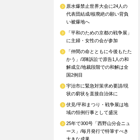
原水爆禁止世界大会に24人の
代表団結成/核廃絶の願い背負
い被爆地へ
「平和のための京都の戦争展」
に主婦・女性の会が参加
「仲間の命とともに今後もたた
かう」/3陣訴訟で原告1人の和
解成立/地裁段階での和解は全
国2例目
宇治市に緊急対策求め要請/現
状の窮状を直接自治体に
伏見/平和まつり・戦争展は地
域の恒例行事として盛況
25年で300号「西野山分会ニュ
ース」/毎月発行で特筆すべき
大きな成果