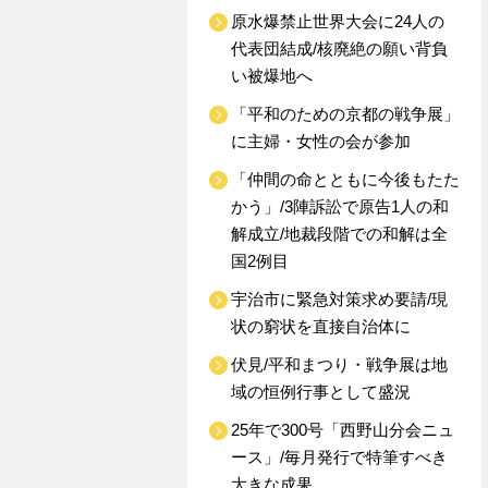
原水爆禁止世界大会に24人の
代表団結成/核廃絶の願い背負
い被爆地へ
「平和のための京都の戦争展」
に主婦・女性の会が参加
「仲間の命とともに今後もたた
かう」/3陣訴訟で原告1人の和
解成立/地裁段階での和解は全
国2例目
宇治市に緊急対策求め要請/現
状の窮状を直接自治体に
伏見/平和まつり・戦争展は地
域の恒例行事として盛況
25年で300号「西野山分会ニュ
ース」/毎月発行で特筆すべき
大きな成果