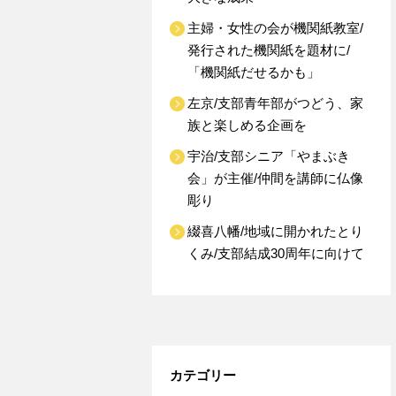
主婦・女性の会が機関紙教室/
発行された機関紙を題材に/
「機関紙だせるかも」
左京/支部青年部がつどう、家
族と楽しめる企画を
宇治/支部シニア「やまぶき
会」が主催/仲間を講師に仏像
彫り
綴喜八幡/地域に開かれたとり
くみ/支部結成30周年に向けて
カテゴリー