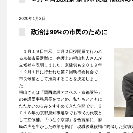
2020年1月2日
政治は99%の市民のために
１月１９日告示、２月２日投開票で行われ
る京都市長選挙に、弁護士の福山和人さんが
立候補を表明しました。京建労も２０１９年
１２月１日に行われた第７回執行委員会で、
市長候補として推薦することを決定しまし
た。
福山さんは「関西建設アスベスト京都訴訟」
の弁護団事務局長をつとめ、私たちとともに
たたかいの歩みをすすめてきた仲間です。２
０１８年の京都府知事選挙でも市民の代表と
して立候補。「つなぐ京都」を合言葉に、府
民の声を生かした政策を掲げ、現職後継候補に肉薄した実績