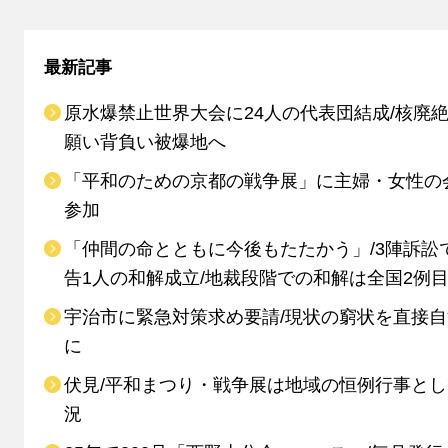
最新記事
原水爆禁止世界大会に24人の代表団結成/核廃
願い背負い被爆地へ
「平和のための京都の戦争展」に主婦・女性の
参加
「仲間の命とともに今後もたたかう」/3陣訴訟
告1人の和解成立/地裁段階での和解は全国2例
宇治市に緊急対策求め要請/現状の窮状を直接
に
伏見/平和まつり・戦争展は地域の恒例行事と
況