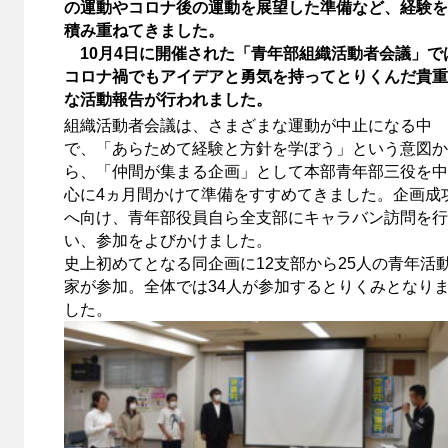
の運動やコロナ後の運動を展望した準備など、経験を
積み重ねてきました。
10月4日に開催された「青年部組織活動者会議」で
コロナ禍でもアイデアと勇気を持ってとりくんだ貴重
な活動報告が行われました。
組織活動者会議は、さまざまな運動が中止になる中
で、「あらためて経験と方針を学ぼう」という意図か
ら、「仲間が集まる企画」として本部青年部三役を中
心に4ヵ月間かけて準備をすすめてきました。企画成
へ向け、青年部役員自ら全支部にキャラバン訪問を行
い、参加をよびかけました。
史上初めてとなる同企画に12支部から25人の青年活
家が参加。全体では34人が参加するとりくみとなり
した。