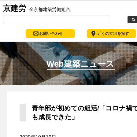
京建労
全京都建築労働組合
お問い合わせ
近くの支部を探す
Web建築ニュース
青年部が初めての組活/「コロナ禍
も成長できた」