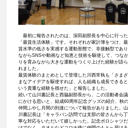
最初に報告されたのは、深田副部長を中心に行った
「最賃生活体験」です。それぞれが家計簿をつけ、最
賃水準の低さを実感する運動形態で、非接触型であり
ながらSNSや動画など知恵と技術を駆使して、つな
りを育みながら大きな運動をつくり上げた経験が語ら
れました。
最賃体験のまとめとして登壇した川西常執も「さまざ
まなアイデアを駆使すれば、人も組織も成長できると
いう貴重な経験を残せた」と報告しました。
続いて山川書記長と西脇副部長から、この活動者会議
にかける思いと、結成60周年記念グッズの紹介、秋
仲間ふやし月間の到達について報告がありました。山
川書記長は「キャラバン訪問では支部の皆さんから丁
寧な対応をいただいて嬉しかった。記念ポロシャツだ
けでなく、タオルなどコロナ後に仲間のもとへ届ける