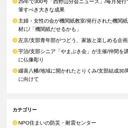
25年で300号「西野山分会ニュース」/毎月発行
筆すべき大きな成果
主婦・女性の会が機関紙教室/発行された機関
材に/「機関紙だせるかも」
左京/支部青年部がつどう、家族と楽しめる企画
宇治/支部シニア「やまぶき会」が主催/仲間を
に仏像彫り
綴喜八幡/地域に開かれたとりくみ/支部結成30
に向けて
カテゴリー
NPO住まいの防災・耐震センター