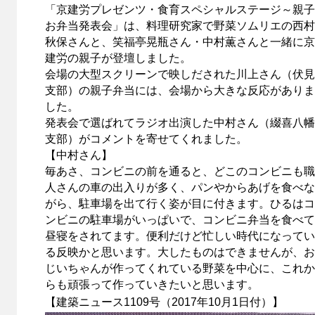
「京建労プレゼンツ・食育スペシャルステージ～親子
お弁当発表会」は、料理研究家で野菜ソムリエの西村
秋保さんと、笑福亭晃瓶さん・中村薫さんと一緒に京
建労の親子が登壇しました。
会場の大型スクリーンで映しだされた川上さん（伏見
支部）の親子弁当には、会場から大きな反応がありま
した。
発表会で選ばれてラジオ出演した中村さん（綴喜八幡
支部）がコメントを寄せてくれました。
【中村さん】
毎あさ、コンビニの前を通ると、どこのコンビニも職
人さんの車の出入りが多く、パンやからあげを食べな
がら、駐車場を出て行く姿が目に付きます。ひるはコ
ンビニの駐車場がいっぱいで、コンビニ弁当を食べて
昼寝をされてます。便利だけど忙しい時代になってい
る反映かと思います。大したものはできませんが、お
じいちゃんが作ってくれている野菜を中心に、これか
らも頑張って作っていきたいと思います。
【建築ニュース1109号（2017年10月1日付）】