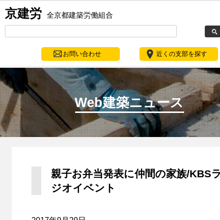
京建労
全京都建築労働組合
お問い合わせ
近くの支部を探す
Web建築ニュース
親子お弁当発表に仲間の家族/KBS
ジオイベント