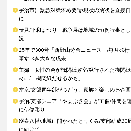
宇治市に緊急対策求め要請/現状の窮状を直接
に
伏見/平和まつり・戦争展は地域の恒例行事と
況
25年で300号「西野山分会ニュース」/毎月発行
筆すべき大きな成果
主婦・女性の会が機関紙教室/発行された機関
材に/「機関紙だせるかも」
左京/支部青年部がつどう、家族と楽しめる企画
宇治/支部シニア「やまぶき会」が主催/仲間を
に仏像彫り
綴喜八幡/地域に開かれたとりくみ/支部結成30
に向けて