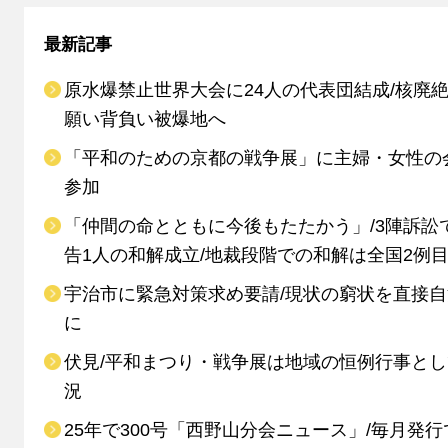
最新記事
原水爆禁止世界大会に24人の代表団結成/核廃
願い背負い被爆地へ
「平和のための京都の戦争展」に主婦・女性の
参加
「仲間の命とともに今後もたたかう」/3陣訴訟
告1人の和解成立/地裁段階での和解は全国2例
宇治市に緊急対策求め要請/現状の窮状を直接
に
伏見/平和まつり・戦争展は地域の恒例行事と
況
25年で300号「西野山分会ニュース」/毎月発行