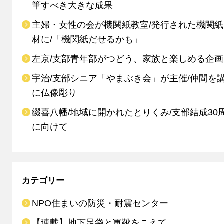
筆すべき大きな成果
主婦・女性の会が機関紙教室/発行された機関
材に/「機関紙だせるかも」
左京/支部青年部がつどう、家族と楽しめる企画
宇治/支部シニア「やまぶき会」が主催/仲間を
に仏像彫り
綴喜八幡/地域に開かれたとりくみ/支部結成30
に向けて
カテゴリー
NPO住まいの防災・耐震センター
【連載】地下足袋と軍靴をこえて