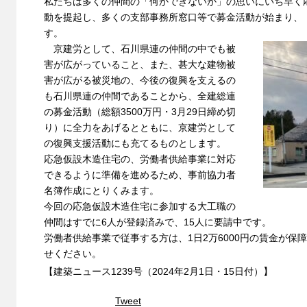
私たちは多くの仲間の「何かできないか」の思いにいち早く
動を提起し、多くの支部事務所窓口等で募金活動が始まり、
す。
京建労として、石川県連の仲間の中でも被
害が広がっていること、また、甚大な建物被
害が広がる被災地の、今後の復興を支えるの
も石川県連の仲間であることから、全建総連
の募金活動（総額3500万円・3月29日締め切
り）に全力をあげるとともに、京建労として
の復興支援活動にも充てるものとします。
応急仮設木造住宅の、労働者供給事業に対応
できるように準備を進めるため、事前協力者
名簿作成にとりくみます。
今回の応急仮設木造住宅に参加する大工職の
仲間はすでに6人が登録済みで、15人に要請中です。
労働者供給事業で従事する方は、1日2万6000円の賃金が保
せください。
【建築ニュース1239号（2024年2月1日・15日付）】
Tweet