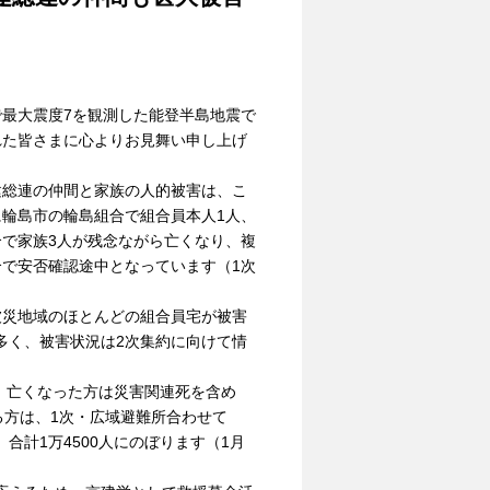
で最大震度7を観測した能登半島地震で
れた皆さまに心よりお見舞い申し上げ
建総連の仲間と家族の人的被害は、こ
に輪島市の輪島組合で組合員本人1人、
合で家族3人が残念ながら亡くなり、複
合で安否確認途中となっています（1次
。
被災地域のほとんどの組合員宅が被害
多く、被害状況は2次集約に向けて情
す。亡くなった方は災害関連死を含め
る方は、1次・広域避難所合わせて
り、合計1万4500人にのぼります（1月