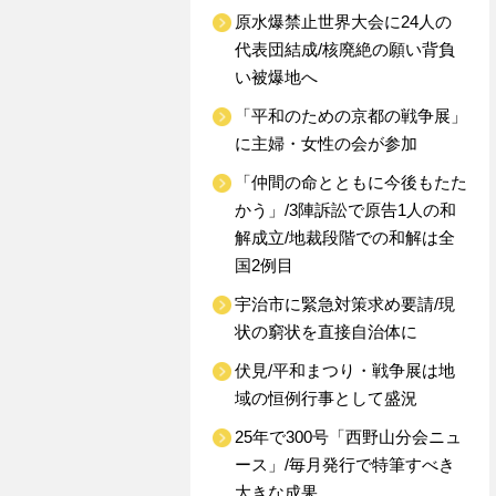
原水爆禁止世界大会に24人の
代表団結成/核廃絶の願い背負
い被爆地へ
「平和のための京都の戦争展」
に主婦・女性の会が参加
「仲間の命とともに今後もたた
かう」/3陣訴訟で原告1人の和
解成立/地裁段階での和解は全
国2例目
宇治市に緊急対策求め要請/現
状の窮状を直接自治体に
伏見/平和まつり・戦争展は地
域の恒例行事として盛況
25年で300号「西野山分会ニュ
ース」/毎月発行で特筆すべき
大きな成果