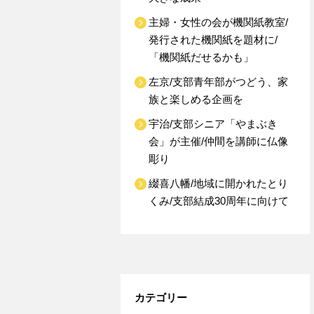
主婦・女性の会が機関紙教室/
発行された機関紙を題材に/
「機関紙だせるかも」
左京/支部青年部がつどう、家
族と楽しめる企画を
宇治/支部シニア「やまぶき
会」が主催/仲間を講師に仏像
彫り
綴喜八幡/地域に開かれたとり
くみ/支部結成30周年に向けて
カテゴリー