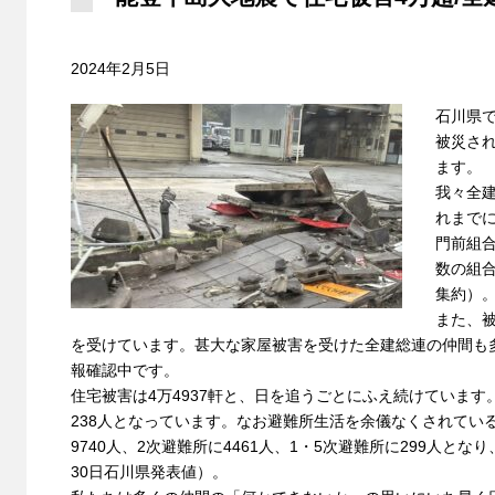
2024年2月5日
石川県
被災さ
ます。
我々全
れまで
門前組
数の組
集約）
また、
を受けています。甚大な家屋被害を受けた全建総連の仲間も
報確認中です。
住宅被害は4万4937軒と、日を追うごとにふえ続けていま
238人となっています。なお避難所生活を余儀なくされてい
9740人、2次避難所に4461人、1・5次避難所に299人とな
30日石川県発表値）。