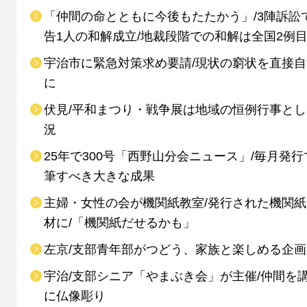
「仲間の命とともに今後もたたかう」/3陣訴訟
告1人の和解成立/地裁段階での和解は全国2例
宇治市に緊急対策求め要請/現状の窮状を直接
に
伏見/平和まつり・戦争展は地域の恒例行事と
況
25年で300号「西野山分会ニュース」/毎月発行
筆すべき大きな成果
主婦・女性の会が機関紙教室/発行された機関
材に/「機関紙だせるかも」
左京/支部青年部がつどう、家族と楽しめる企画
宇治/支部シニア「やまぶき会」が主催/仲間を
に仏像彫り