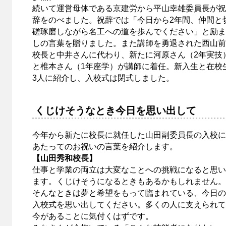
続いて運営母体である京建労から平山幸雄委員長が祝
辞をのべました。祝辞では「今日から2年間、仲間と
磋琢磨しながら名工への道を歩んでください」と励ま
しの言葉を贈りました。また講師を勇退された西山前
校長と中井さんに代わり、新たに河原さん（2年実技
と椎本さん（1年座学）が講師に着任。新入生と在校
3人に紹介し、入校式は閉式しました。
くじけそうなとき今日を思い出して
今年から新たに校長に就任した山田副委員長の入校に
あたってのお祝いの言葉を紹介します。
【山田秀和校長】
仕事と学業の両立は大変なことへの挑戦になると思い
ます。くじけそうになるときもあるかもしれません。
そんなときは夢と希望をもって臨まれている、今日の
入校式を思い出してください。多くの人に支えられて
今があることに気付くはずです。