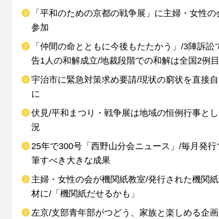
「平和のための京都の戦争展」に主婦・女性の
参加
「仲間の命とともに今後もたたかう」/3陣訴訟
告1人の和解成立/地裁段階での和解は全国2例
宇治市に緊急対策求め要請/現状の窮状を直接
に
伏見/平和まつり・戦争展は地域の恒例行事と
況
25年で300号「西野山分会ニュース」/毎月発行
筆すべき大きな成果
主婦・女性の会が機関紙教室/発行された機関
材に/「機関紙だせるかも」
左京/支部青年部がつどう、家族と楽しめる企画