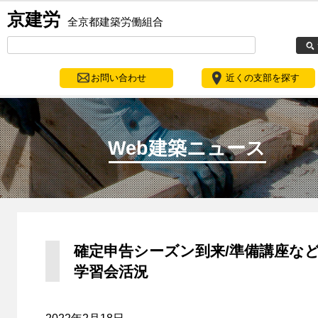
京建労
全京都建築労働組合
お問い合わせ
近くの支部を探す
Web建築ニュース
確定申告シーズン到来/準備講座な
学習会活況