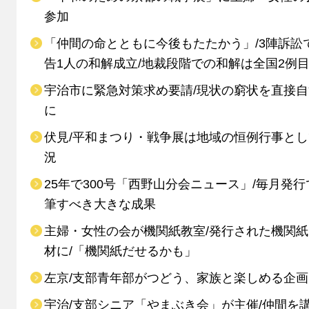
参加
「仲間の命とともに今後もたたかう」/3陣訴訟
告1人の和解成立/地裁段階での和解は全国2例
宇治市に緊急対策求め要請/現状の窮状を直接
に
伏見/平和まつり・戦争展は地域の恒例行事と
況
25年で300号「西野山分会ニュース」/毎月発行
筆すべき大きな成果
主婦・女性の会が機関紙教室/発行された機関
材に/「機関紙だせるかも」
左京/支部青年部がつどう、家族と楽しめる企画
宇治/支部シニア「やまぶき会」が主催/仲間を