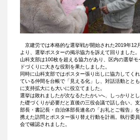
京建労では本格的な選挙戦が開始された2019年12
より、選挙ポスターの掲示協力を訴えて回りました。
山科支部は100枚を超える協力があり、区内の選挙モ
ドづくりに大きな役割を果たしました。
同時に山科支部ではポスター張り出しに協力してくれ
ている仲間を台帳で「見える化」し、対話活動ととも
に支持拡大にも大いに役立てました。
選挙は敗れましたが次なるたたかいへ、しっかりとし
た礎づくりが必要だと直後の三役会議で話し合い、支
部長・書記長・自治体部長連名の「お礼とご報告」を
携えた訪問とポスター張り替え行動を計画。執行委員
会で確認されました。