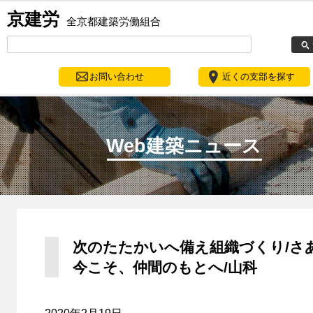
京建労
全京都建築労働組合
お問い合わせ
近くの支部を探す
Web建築ニュース
次のたたかいへ備え組織づくり/さ
今こそ、仲間のもとへ/山科