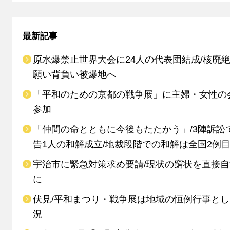
最新記事
原水爆禁止世界大会に24人の代表団結成/核廃
願い背負い被爆地へ
「平和のための京都の戦争展」に主婦・女性の
参加
「仲間の命とともに今後もたたかう」/3陣訴訟
告1人の和解成立/地裁段階での和解は全国2例
宇治市に緊急対策求め要請/現状の窮状を直接
に
伏見/平和まつり・戦争展は地域の恒例行事と
況