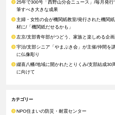
25年で300号「西野山分会ニュース」/毎月発行
筆すべき大きな成果
主婦・女性の会が機関紙教室/発行された機関
材に/「機関紙だせるかも」
左京/支部青年部がつどう、家族と楽しめる企画
宇治/支部シニア「やまぶき会」が主催/仲間を
に仏像彫り
綴喜八幡/地域に開かれたとりくみ/支部結成30
に向けて
カテゴリー
NPO住まいの防災・耐震センター