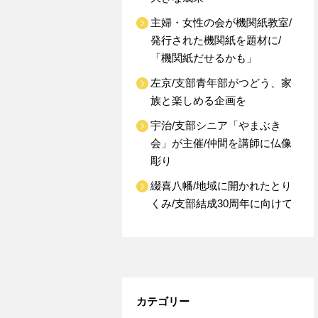
主婦・女性の会が機関紙教室/
発行された機関紙を題材に/
「機関紙だせるかも」
左京/支部青年部がつどう、家
族と楽しめる企画を
宇治/支部シニア「やまぶき
会」が主催/仲間を講師に仏像
彫り
綴喜八幡/地域に開かれたとり
くみ/支部結成30周年に向けて
カテゴリー