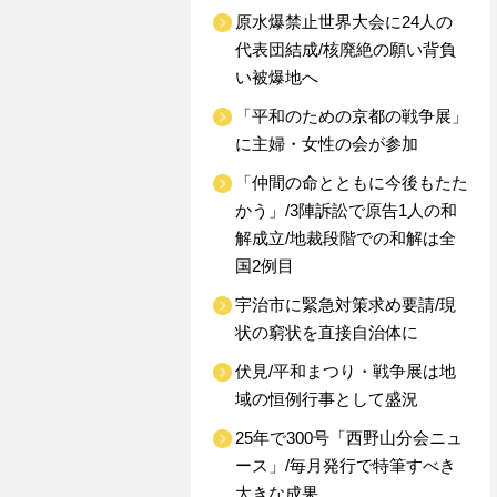
原水爆禁止世界大会に24人の
代表団結成/核廃絶の願い背負
い被爆地へ
「平和のための京都の戦争展」
に主婦・女性の会が参加
「仲間の命とともに今後もたた
かう」/3陣訴訟で原告1人の和
解成立/地裁段階での和解は全
国2例目
宇治市に緊急対策求め要請/現
状の窮状を直接自治体に
伏見/平和まつり・戦争展は地
域の恒例行事として盛況
25年で300号「西野山分会ニュ
ース」/毎月発行で特筆すべき
大きな成果