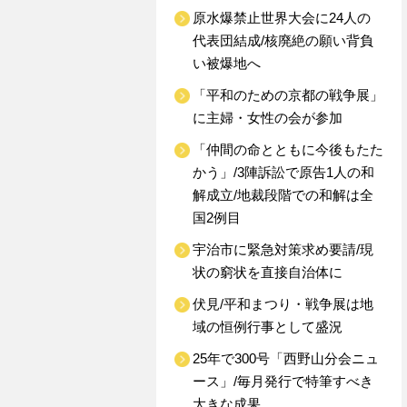
原水爆禁止世界大会に24人の
代表団結成/核廃絶の願い背負
い被爆地へ
「平和のための京都の戦争展」
に主婦・女性の会が参加
「仲間の命とともに今後もたた
かう」/3陣訴訟で原告1人の和
解成立/地裁段階での和解は全
国2例目
宇治市に緊急対策求め要請/現
状の窮状を直接自治体に
伏見/平和まつり・戦争展は地
域の恒例行事として盛況
25年で300号「西野山分会ニュ
ース」/毎月発行で特筆すべき
大きな成果