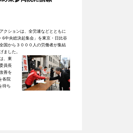
アクションは、全労連などとともに
3・6中央総決起集会」を東京・日比谷
全国から３０００人の労働者が集結
げました。
は、東
委員長
改善を
を各院
を待ち