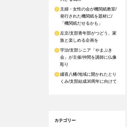
主婦・女性の会が機関紙教室/
発行された機関紙を題材に/
「機関紙だせるかも」
左京/支部青年部がつどう、家
族と楽しめる企画を
宇治/支部シニア「やまぶき
会」が主催/仲間を講師に仏像
彫り
綴喜八幡/地域に開かれたとり
くみ/支部結成30周年に向けて
カテゴリー