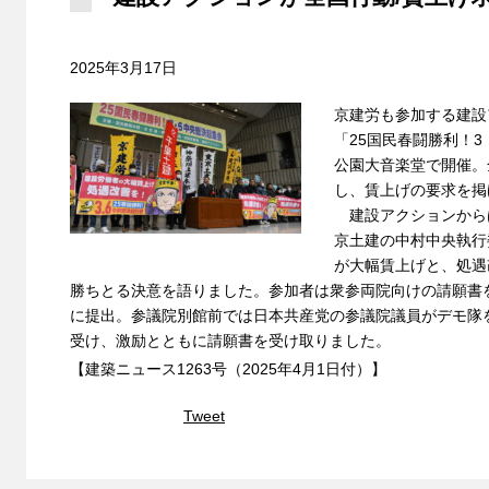
2025年3月17日
京建労も参加する建設
「25国民春闘勝利！
公園大音楽堂で開催。
し、賃上げの要求を掲
建設アクションから
京土建の中村中央執行
が大幅賃上げと、処遇
勝ちとる決意を語りました。参加者は衆参両院向けの請願書
に提出。参議院別館前では日本共産党の参議院議員がデモ隊
受け、激励とともに請願書を受け取りました。
【建築ニュース1263号（2025年4月1日付）】
Tweet