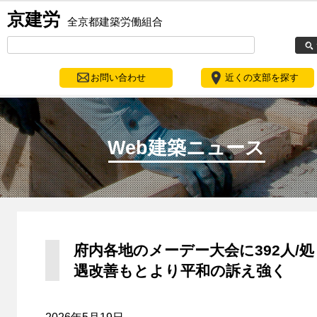
京建労
全京都建築労働組合
お問い合わせ
近くの支部を探す
Web建築ニュース
府内各地のメーデー大会に392人/処
遇改善もとより平和の訴え強く