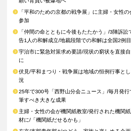
願い背負い被爆地へ
「平和のための京都の戦争展」に主婦・女性の
参加
「仲間の命とともに今後もたたかう」/3陣訴訟
告1人の和解成立/地裁段階での和解は全国2例
宇治市に緊急対策求め要請/現状の窮状を直接
に
伏見/平和まつり・戦争展は地域の恒例行事と
況
25年で300号「西野山分会ニュース」/毎月発行
筆すべき大きな成果
主婦・女性の会が機関紙教室/発行された機関
材に/「機関紙だせるかも」