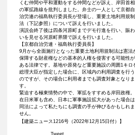
くむ仲間や平和運動をする仲間などが訴え、岸田首相
の軍拡路線を批判しました。弁士の一人として京都自
治労連の福島執行委員長が登場し、重要土地利用規制
法（下記参照）について訴えを行いました。
演説会終了後は四条河原町までデモ行進を行い、賑わ
いを見せる河原町界隈で訴えを行いました。
【京都自治労連・福島執行委員長】
9月から全面施行となった重要土地利用規制法は憲法
保障する財産権などの基本的人権を侵害する可能性が
ある法律です。基地や原発など重要施設の周囲1キロ
総理大臣が指定した場合に、区域内の利用調査を行う
のですが、その場合に利用者までも調査対象となりま
す。
緊迫する極東情勢の中で、軍拡をすすめる岸田政権。
在日米軍も含め、日本に軍事施設拡大があった場合は
同法によって私たちにも調査の手が伸びるかもしれま
せん。
【建築ニュース1216号（2022年12月15日付）】
Tweet