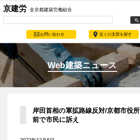
京建労
全京都建築労働組合
お問い合わせ
近くの支部を探す
Web建築ニュース
岸田首相の軍拡路線反対/京都市役所
前で市民に訴え