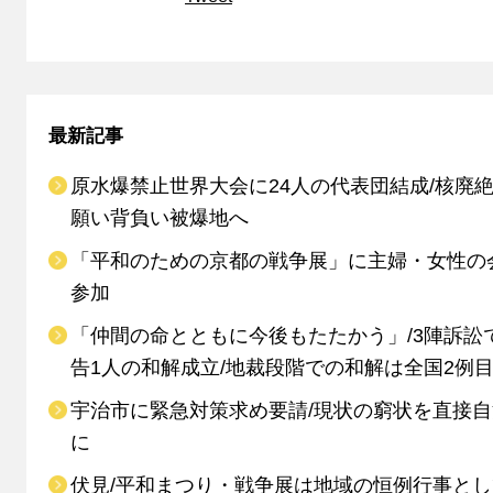
最新記事
原水爆禁止世界大会に24人の代表団結成/核廃
願い背負い被爆地へ
「平和のための京都の戦争展」に主婦・女性の
参加
「仲間の命とともに今後もたたかう」/3陣訴訟
告1人の和解成立/地裁段階での和解は全国2例
宇治市に緊急対策求め要請/現状の窮状を直接
に
伏見/平和まつり・戦争展は地域の恒例行事と