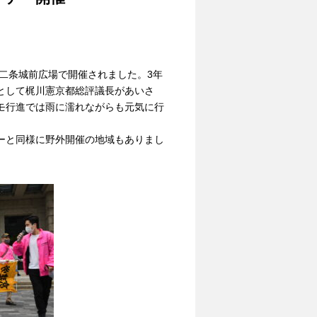
が二条城前広場で開催されました。3年
として梶川憲京都総評議長があいさ
モ行進では雨に濡れながらも元気に行
ーと同様に野外開催の地域もありまし