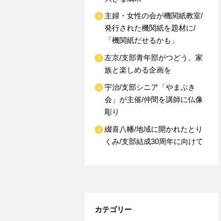
主婦・女性の会が機関紙教室/
発行された機関紙を題材に/
「機関紙だせるかも」
左京/支部青年部がつどう、家
族と楽しめる企画を
宇治/支部シニア「やまぶき
会」が主催/仲間を講師に仏像
彫り
綴喜八幡/地域に開かれたとり
くみ/支部結成30周年に向けて
カテゴリー