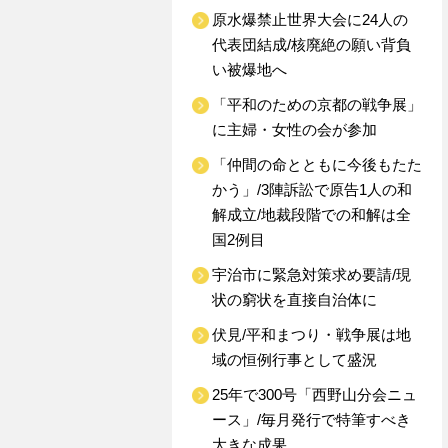
原水爆禁止世界大会に24人の
代表団結成/核廃絶の願い背負
い被爆地へ
「平和のための京都の戦争展」
に主婦・女性の会が参加
「仲間の命とともに今後もたた
かう」/3陣訴訟で原告1人の和
解成立/地裁段階での和解は全
国2例目
宇治市に緊急対策求め要請/現
状の窮状を直接自治体に
伏見/平和まつり・戦争展は地
域の恒例行事として盛況
25年で300号「西野山分会ニュ
ース」/毎月発行で特筆すべき
大きな成果