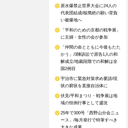
原水爆禁止世界大会に24人の
代表団結成/核廃絶の願い背負
い被爆地へ
「平和のための京都の戦争展」
に主婦・女性の会が参加
「仲間の命とともに今後もたた
かう」/3陣訴訟で原告1人の和
解成立/地裁段階での和解は全
国2例目
宇治市に緊急対策求め要請/現
状の窮状を直接自治体に
伏見/平和まつり・戦争展は地
域の恒例行事として盛況
25年で300号「西野山分会ニュ
ース」/毎月発行で特筆すべき
大きな成果