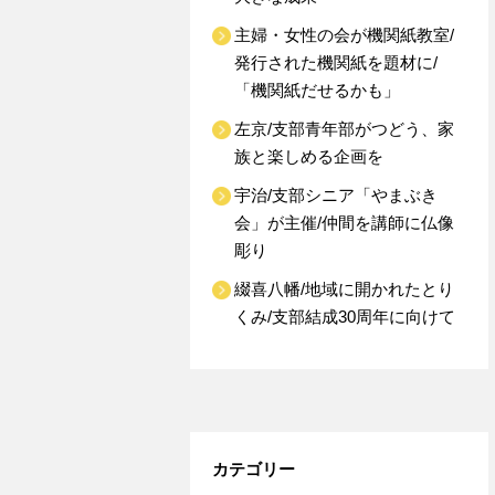
主婦・女性の会が機関紙教室/
発行された機関紙を題材に/
「機関紙だせるかも」
左京/支部青年部がつどう、家
族と楽しめる企画を
宇治/支部シニア「やまぶき
会」が主催/仲間を講師に仏像
彫り
綴喜八幡/地域に開かれたとり
くみ/支部結成30周年に向けて
カテゴリー