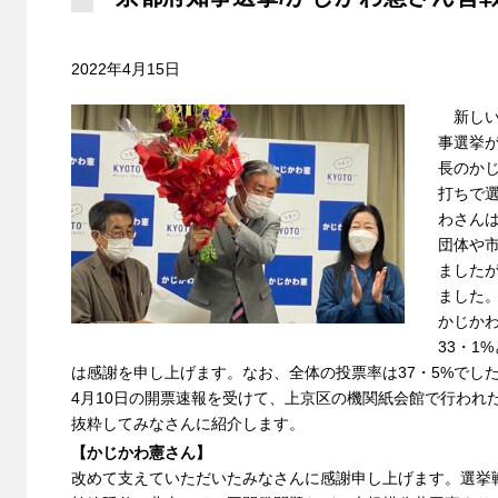
2022年4月15日
新しい
事選挙が
長のか
打ちで
わさん
団体や
ました
ました
かじか
33・1
は感謝を申し上げます。なお、全体の投票率は37・5%でし
4月10日の開票速報を受けて、上京区の機関紙会館で行われ
抜粋してみなさんに紹介します。
【かじかわ憲さん】
改めて支えていただいたみなさんに感謝申し上げます。選挙