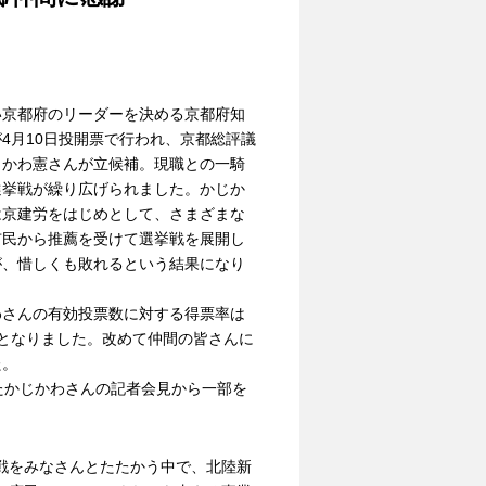
京都府のリーダーを決める京都府知
4月10日投開票で行われ、京都総評議
じかわ憲さんが立候補。現職との一騎
選挙戦が繰り広げられました。かじか
は京建労をはじめとして、さまざまな
市民から推薦を受けて選挙戦を展開し
が、惜しくも敗れるという結果になり
。
わさんの有効投票数に対する得票率は
%となりました。改めて仲間の皆さんに
た。
たかじかわさんの記者会見から一部を
戦をみなさんとたたかう中で、北陸新