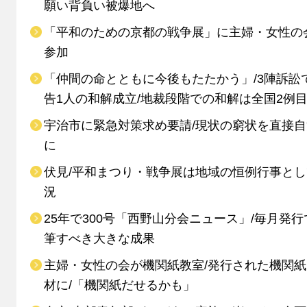
願い背負い被爆地へ
「平和のための京都の戦争展」に主婦・女性の
参加
「仲間の命とともに今後もたたかう」/3陣訴訟
告1人の和解成立/地裁段階での和解は全国2例
宇治市に緊急対策求め要請/現状の窮状を直接
に
伏見/平和まつり・戦争展は地域の恒例行事と
況
25年で300号「西野山分会ニュース」/毎月発行
筆すべき大きな成果
主婦・女性の会が機関紙教室/発行された機関
材に/「機関紙だせるかも」