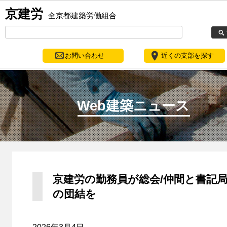
京建労
全京都建築労働組合
お問い合わせ
近くの支部を探す
Web建築ニュース
京建労の勤務員が総会/仲間と書記
の団結を