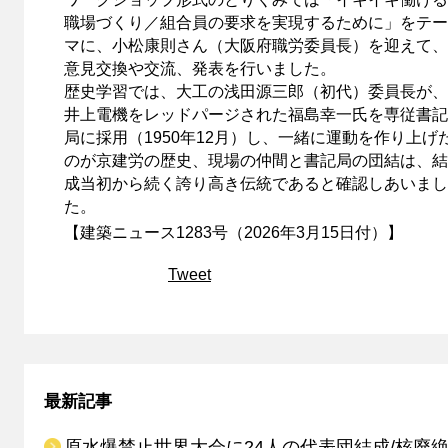
職場づくり／組合員の要求を実現するために」をテー
マに、小松康則さん（大阪府職労委員長）を迎えて、
意見交換や交流、発表を行いました。
歴史学習では、大工の浅田源三郎（初代）委員長が、
井上電機をレッドパージされた福島幸一氏を専従書記
局に採用（1950年12月）し、一緒に運動を作り上げ
のが京建労の歴史、現場の仲間と書記局の団結は、結
成当初から続く誇り高き伝統であると確認しあいまし
た。
【建築ニュース1283号（2026年3月15日付）】
Tweet
最新記事
原水爆禁止世界大会に24人の代表団結成/核廃