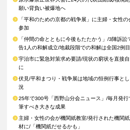
願い背負い被爆地へ
「平和のための京都の戦争展」に主婦・女性の
参加
「仲間の命とともに今後もたたかう」/3陣訴訟
告1人の和解成立/地裁段階での和解は全国2例
宇治市に緊急対策求め要請/現状の窮状を直接
に
伏見/平和まつり・戦争展は地域の恒例行事と
況
25年で300号「西野山分会ニュース」/毎月発行
筆すべき大きな成果
主婦・女性の会が機関紙教室/発行された機関
材に/「機関紙だせるかも」