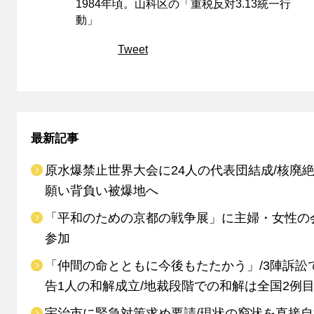
1984年頃。山科区の「重税反対3.13統一行
動」
Tweet
最新記事
原水爆禁止世界大会に24人の代表団結成/核廃
願い背負い被爆地へ
「平和のための京都の戦争展」に主婦・女性の
参加
「仲間の命とともに今後もたたかう」/3陣訴訟
告1人の和解成立/地裁段階での和解は全国2例
宇治市に緊急対策求め要請/現状の窮状を直接