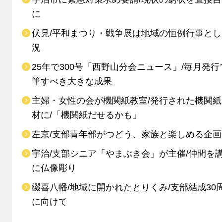
に
伏見/平和まつり・戦争展は地域の恒例行事と
況
25年で300号「西野山分会ニュース」/毎月発行
筆すべき大きな成果
主婦・女性の会が機関紙教室/発行された機関
材に/「機関紙だせるかも」
左京/支部青年部がつどう、家族と楽しめる企画
宇治/支部シニア「やまぶき会」が主催/仲間を
に仏像彫り
綴喜八幡/地域に開かれたとりくみ/支部結成30
に向けて