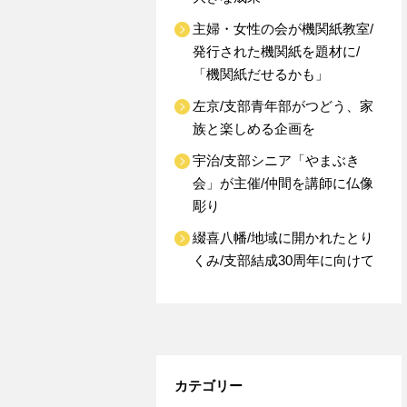
主婦・女性の会が機関紙教室/
発行された機関紙を題材に/
「機関紙だせるかも」
左京/支部青年部がつどう、家
族と楽しめる企画を
宇治/支部シニア「やまぶき
会」が主催/仲間を講師に仏像
彫り
綴喜八幡/地域に開かれたとり
くみ/支部結成30周年に向けて
カテゴリー