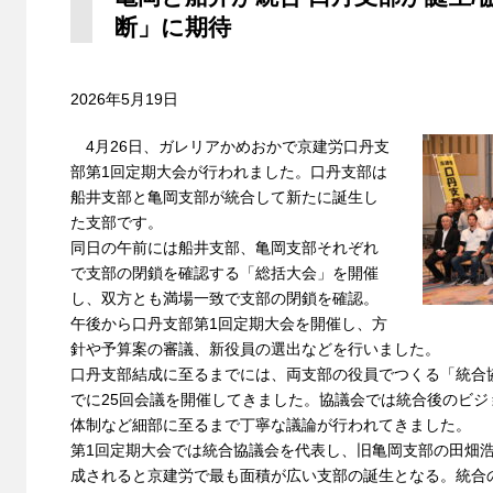
断」に期待
2026年5月19日
4月26日、ガレリアかめおかで京建労口丹支
部第1回定期大会が行われました。口丹支部は
船井支部と亀岡支部が統合して新たに誕生し
た支部です。
同日の午前には船井支部、亀岡支部それぞれ
で支部の閉鎖を確認する「総括大会」を開催
し、双方とも満場一致で支部の閉鎖を確認。
午後から口丹支部第1回定期大会を開催し、方
針や予算案の審議、新役員の選出などを行いました。
口丹支部結成に至るまでには、両支部の役員でつくる「統合
でに25回会議を開催してきました。協議会では統合後のビ
体制など細部に至るまで丁寧な議論が行われてきました。
第1回定期大会では統合協議会を代表し、旧亀岡支部の田畑
成されると京建労で最も面積が広い支部の誕生となる。統合