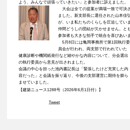
よう、みんなで頑張っていきたい」と参加者に訴えました。
大会は全ての提案が満場一致で可決さ
ました。新支部長に選任された山本佳
が、いま私たちのくらしを圧迫してい
仲間どうしの団結が欠かせません。と
参加者も大きな拍手で統合を喜びあい
5月8日には亀岡事務所で第1回執行委
員会が行われ、両支部で行われていた
健康診断や機関紙発行など細やかな内容について、分会選出
の執行委員から意見が出されました。
会議の中心を担った池内書記長は「緊張したけど充実した内
容だった」と会議を振り返り、今後の支部運営に期待を膨ら
ませていました。
【建築ニュース1288号（2026年6月1日付）】
Tweet