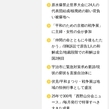
原水爆禁止世界大会に24人の
代表団結成/核廃絶の願い背負
い被爆地へ
「平和のための京都の戦争展」
に主婦・女性の会が参加
「仲間の命とともに今後もたた
かう」/3陣訴訟で原告1人の和
解成立/地裁段階での和解は全
国2例目
宇治市に緊急対策求め要請/現
状の窮状を直接自治体に
伏見/平和まつり・戦争展は地
域の恒例行事として盛況
25年で300号「西野山分会ニュ
ース」/毎月発行で特筆すべき
大きな成果