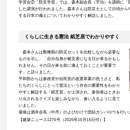
学習会②「防災学習」では、森本副会長（宇治）を講師に「
した講演が行われました。森本さんは防災士として日頃から
する日常の備えについてわかりやすく解説しました。
くらしに生きる憲法 紙芝居でわかりやすく
森本さんは数種類の防災セットを比較しながら必要な
ものを示し、「自分自身が被災者になる日が来るかもし
れません。その日が来る前に備えておくことが重要で
す」と語りました。
平和部からは参政党や自民党の改憲草案の危うさと、私
たちのくらしにとって憲法という存在の重要性をわかり
やすく解説する「紙芝居」が上演され、参加者はときお
り出されるクイズも楽しみながら、食い入るように見て
いました。
最後は酒井会長（中丹）のよびかけで団結ガンバロウを行い
【建築ニュース1275号（2025年10月15日付）】