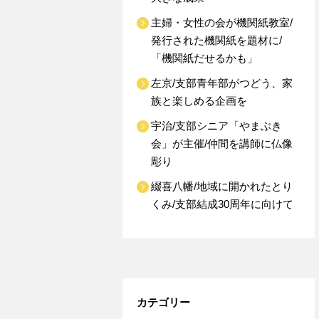
主婦・女性の会が機関紙教室/
発行された機関紙を題材に/
「機関紙だせるかも」
左京/支部青年部がつどう、家
族と楽しめる企画を
宇治/支部シニア「やまぶき
会」が主催/仲間を講師に仏像
彫り
綴喜八幡/地域に開かれたとり
くみ/支部結成30周年に向けて
カテゴリー