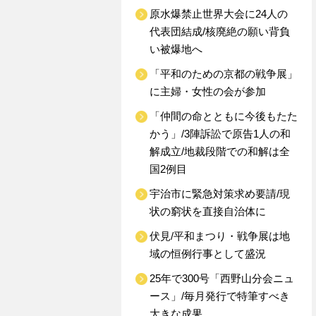
原水爆禁止世界大会に24人の
代表団結成/核廃絶の願い背負
い被爆地へ
「平和のための京都の戦争展」
に主婦・女性の会が参加
「仲間の命とともに今後もたた
かう」/3陣訴訟で原告1人の和
解成立/地裁段階での和解は全
国2例目
宇治市に緊急対策求め要請/現
状の窮状を直接自治体に
伏見/平和まつり・戦争展は地
域の恒例行事として盛況
25年で300号「西野山分会ニュ
ース」/毎月発行で特筆すべき
大きな成果