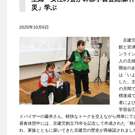
災」学ぶ
2025年10月6日
京建労
館と宮
ンライン
人の主
開会の
は「い
した。
の月間
標達成
者によ
学習会
ドバイザーの藤井さん。軽快なトークを交えながら簡単にで
昼食休憩中には、京建労創立75年を記念して作成された「映
れ、家族とともに築いてきた京建労の歴史が再確認されまし