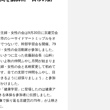
主婦・女性の会は9月20日に京建労会
津市のシーサイドマートミップルをオ
でつないで、幹部学習会を開催。79
婦・女性の会活動家が参加しました。
あいさつに立った佐藤副会長（山科）
よいよ秋の仲間ふやし月間が始まりま
主婦・女性の会と名称変更して初めて
です。全ての支部で仲間をふやし、目
できるように頑張りましょう」と参加
びかけました。
①「健康学習」に登場したのは健康ア
きる体操を参加者に伝授しました。
像で振り返る京建労の75年」が上映さ
た。